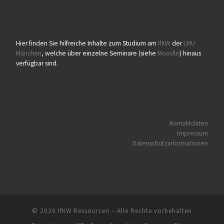
Hier finden Sie hilfreiche Inhalte zum Studium am
IfKW
der
LMU
München
, welche über einzelne Seminare (siehe
Moodle
) hinaus
verfügbar sind.
Kontaktdaten
Impressum
Datenschutzinformationen
© 2026
IfKW Ressourcen
– Alle Rechte vorbehalten