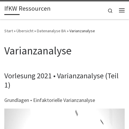
IfKW Ressourcen
Zum Inhalt springen
Search
Me
Start
»
Übersicht
»
Datenanalyse BA
»
Varianzanalyse
Varianzanalyse
Vorlesung 2021 • Varianzanalyse (Teil
1)
Grundlagen • Einfaktorielle Varianzanalyse