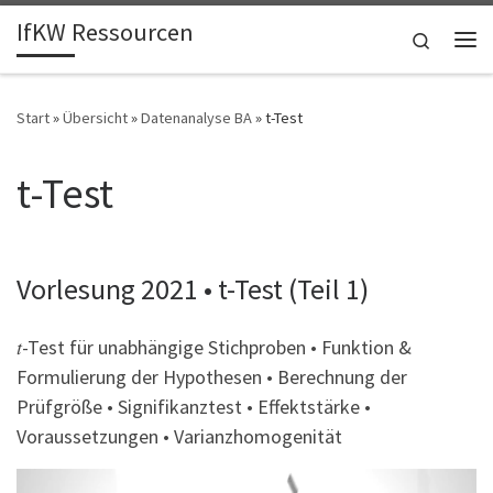
IfKW Ressourcen
Zum Inhalt springen
Search
Me
Start
»
Übersicht
»
Datenanalyse BA
»
t-Test
t-Test
Vorlesung 2021 • t-Test (Teil 1)
𝑡-Test für unabhängige Stichproben • Funktion &
Formulierung der Hypothesen • Berechnung der
Prüfgröße • Signifikanztest • Effektstärke •
Voraussetzungen • Varianzhomogenität