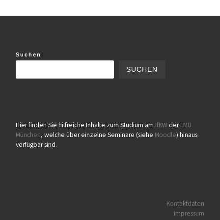
Suchen
SUCHEN
Hier finden Sie hilfreiche Inhalte zum Studium am
IfKW
der
LMU
München
, welche über einzelne Seminare (siehe
Moodle
) hinaus
verfügbar sind.
Kontaktdaten
Impressum